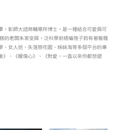
畢，彰師大諮商輔導所博士，是一種結合可愛與可
蛋糕的老闆朱家安與，泛科學前總編陸子鈞有著複雜
學、女人迷、失落戀花園、姊妹淘等多個平台的專
後》、《暖傷心》、《對愛，一直以來你都想錯