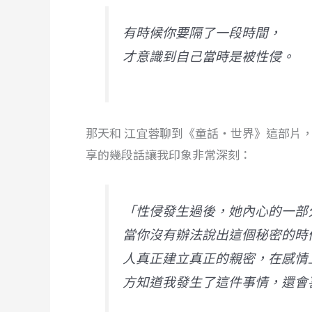
有時候你要隔了一段時間，
才意識到自己當時是被性侵。
那天和 江宜蓉聊到《童話・世界》這部片
享的幾段話讓我印象非常深刻：
「性侵發生過後，她內心的一部
當你沒有辦法說出這個秘密的時
人真正建立真正的親密，在感情
方知道我發生了這件事情，還會