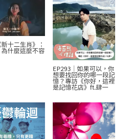
《新十二生肖》：
，為什麼這麼不容
EP293｜如果可以，你
想要找回你的哪一段記
憶？專訪《你好，這裡
是記憶花店》ft.肆一