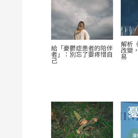
解析
給「憂鬱症患者的陪伴
改變
者」：別忘了要疼惜自
易
己