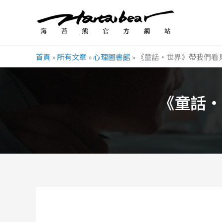
跳
至
主
要
首頁
»
所有文章
»
心理圖書館
»
《童話・世界》帶我們看
內
容
《童話・