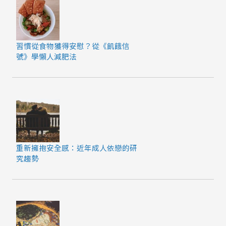
習慣從食物獲得安慰？從《飢餓信
號》學懶人減肥法
重新擁抱安全感：近年成人依戀的研
究趨勢