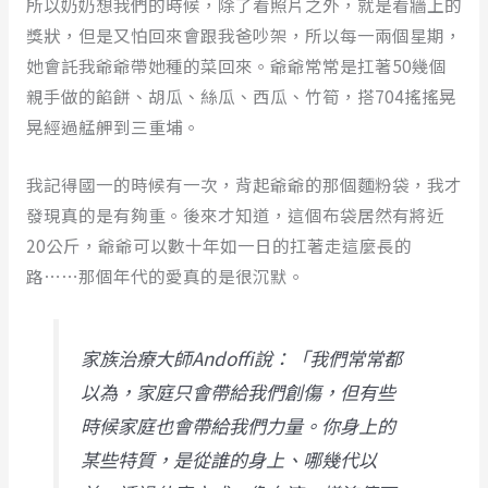
所以奶奶想我們的時候，除了看照片之外，就是看牆上的
獎狀，但是又怕回來會跟我爸吵架，所以每一兩個星期，
她會託我爺爺帶她種的菜回來。爺爺常常是扛著50幾個
親手做的餡餅、胡瓜、絲瓜、西瓜、竹筍，搭704搖搖晃
晃經過艋舺到三重埔。
我記得國一的時候有一次，背起爺爺的那個麵粉袋，我才
發現真的是有夠重。後來才知道，這個布袋居然有將近
20公斤，爺爺可以數十年如一日的扛著走這麼長的
路⋯⋯那個年代的愛真的是很沉默。
家族治療大師Andoffi說：「我們常常都
以為，家庭只會帶給我們創傷，但有些
時候家庭也會帶給我們力量。你身上的
某些特質，是從誰的身上、哪幾代以