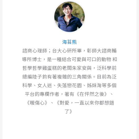
海苔熊
諮商心理師；台大心研所畢，彰師大諮商輔
導所博士，是一種結合可愛與可口的動物 和
哲學哲學雞蛋糕的老闆朱家安與，泛科學前
總編陸子鈞有著複雜的三角關係。目前為泛
科學、女人迷、失落戀花園、姊妹淘等多個
平台的專欄作者，著有《在怦然之後》、
《暖傷心》、《對愛，一直以來你都想錯
了》