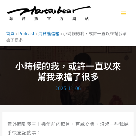
跳
至
主
要
首頁
»
Podcast
»
海苔熊信箱
»
小時候的我，或許一直以來幫我承
內
擔了很多
容
小時候的我，或許一直以來
幫我承擔了很多
2025-11-06
意外翻到我三十幾年前的照片，百感交集，想起一些我幾
乎快忘記的事：