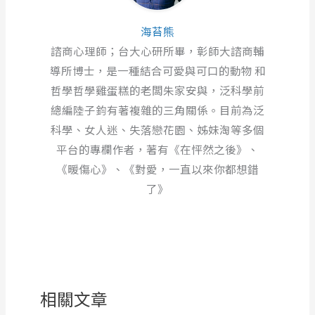
海苔熊
諮商心理師；台大心研所畢，彰師大諮商輔
導所博士，是一種結合可愛與可口的動物 和
哲學哲學雞蛋糕的老闆朱家安與，泛科學前
總編陸子鈞有著複雜的三角關係。目前為泛
科學、女人迷、失落戀花園、姊妹淘等多個
平台的專欄作者，著有《在怦然之後》、
《暖傷心》、《對愛，一直以來你都想錯
了》
相關文章