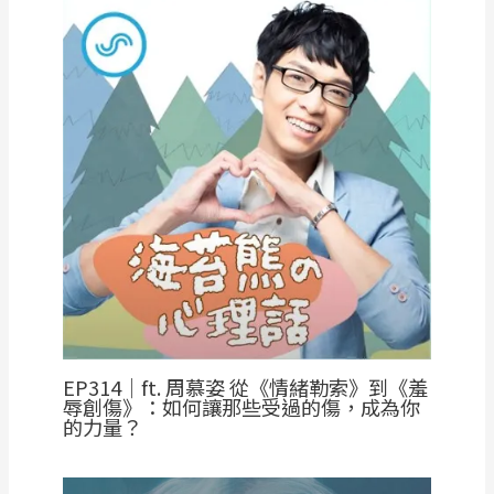
EP314｜ft. 周慕姿 從《情緒勒索》到《羞
辱創傷》：如何讓那些受過的傷，成為你
的力量？