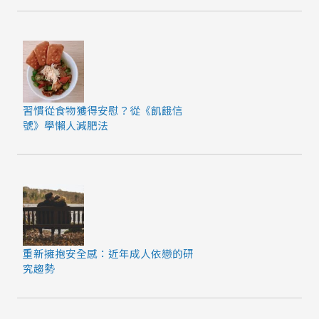
習慣從食物獲得安慰？從《飢餓信
號》學懶人減肥法
重新擁抱安全感：近年成人依戀的研
究趨勢