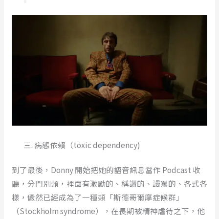
病態依賴（toxic dependency)
到了最後，Donny 開始把她的語音訊息當作 Podcast 收
聽，分門別類，裡面有激勵的、稱讚的、謾罵的、各式各
樣，儼然已經成為了一種類「斯德哥爾摩症候群」
（Stockholm syndrome），在長期被精神虐待之下，他