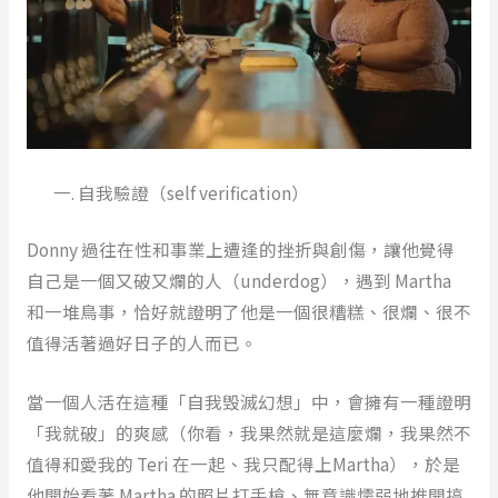
自我驗證（self verification）
Donny 過往在性和事業上遭逢的挫折與創傷，讓他覺得
自己是一個又破又爛的人（underdog），遇到 Martha
和一堆鳥事，恰好就證明了他是一個很糟糕、很爛、很不
值得活著過好日子的人而已。
當一個人活在這種「自我毁滅幻想」中，會擁有一種證明
「我就破」的爽感（你看，我果然就是這麼爛，我果然不
值得和愛我的 Teri 在一起、我只配得上Martha），於是
他開始看著 Martha 的照片打手槍、無意識懦弱地推開搞