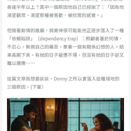
長達半年以上？其中一個原因他自己已經說了：「因為他
渴望觀眾、渴望那種被喜歡、被欣賞的感覺。」
但隨著劇情的進展，我覺得很可能能他正逐步落入了一種
「依賴陷阱」（dependency trap）：照顧者基於同情、
不忍心，無視自己的痛苦，豢養一個有關係幻想的人。結
果長期下來，有她的日子疲憊不堪，但沒有她的日子卻又
難以適應⋯⋯
這篇文章我想要談談，Donny 之所以會落入這種境地的
三個原因。(下雷）