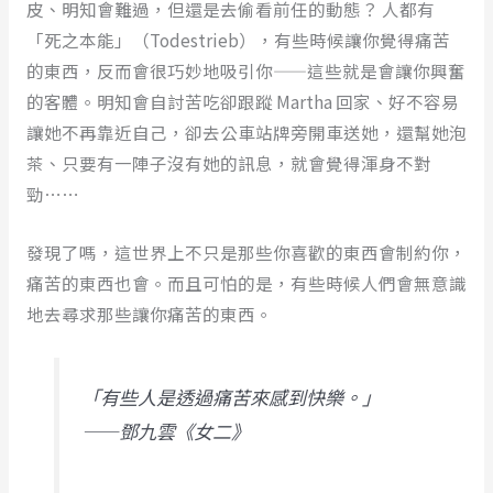
皮、明知會難過，但還是去偷看前任的動態？ 人都有
「死之本能」（Todestrieb），有些時候讓你覺得痛苦
的東西，反而會很巧妙地吸引你——這些就是會讓你興奮
的客體。明知會自討苦吃卻跟蹤 Martha 回家、好不容易
讓她不再靠近自己，卻去公車站牌旁開車送她，還幫她泡
茶、只要有一陣子沒有她的訊息，就會覺得渾身不對
勁⋯⋯
發現了嗎，這世界上不只是那些你喜歡的東西會制約你，
痛苦的東西也會。而且可怕的是，有些時候人們會無意識
地去尋求那些讓你痛苦的東西。
「有些人是透過痛苦來感到快樂。」
——鄧九雲《女二》