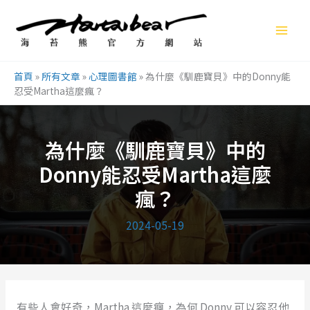
跳
至
主
要
首頁
»
所有文章
»
心理圖書館
»
為什麼《馴鹿寶貝》中的Donny能
內
忍受Martha這麼瘋？
容
為什麼《馴鹿寶貝》中的
Donny能忍受Martha這麼
瘋？
2024-05-19
有些人會好奇，Martha 這麼瘋，為何 Donny 可以容忍他