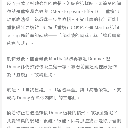
反而形成了對她強烈的依賴。怎麼會這樣呢？最簡單的解
釋就是重複曝光效應（Mere Exposure Effect），重複出
現形成熟悉，熟悉進一步生依賴。不過此處的狀況可能比
重複曝光更複雜，這裡「重複」出現的不是 Martha 這個
人，而是前面的兩點——「我就破的爽感」與「讓我興奮
的痛苦感」。
劇情最後，儘管最後 Martha 無法再靠近 Donny，但
Donny 卻仍然得像吸血鬼一樣，靠著前面這兩種感覺作
為「血袋」，飲鴆止渴。
於是，「自我驗證」、「客體興奮」與「病態依賴」，就
成為 Donny 深陷依賴陷阱的三部曲。
倘若你正在遭遇類似 Donny 這樣的情形，該怎麼辦呢？
我覺得真的很難、很難、很難，因為那些痛苦是你所習慣