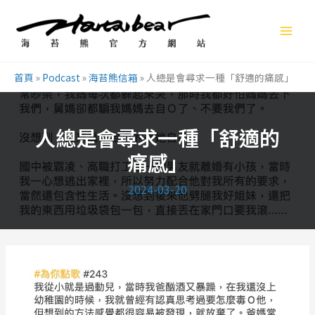
跳
至
主
要
首頁
»
Podcast
»
海苔熊信箱
»
人總是會尋求一種「舒適的痛感」
內
容
人總是會尋求一種「舒適的
痛感」
2024-03-20