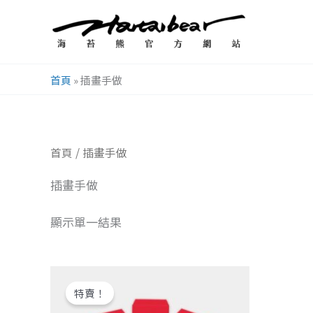
跳
至
主
要
首頁
»
插畫手做
內
容
首頁
/ 插畫手做
插畫手做
顯示單一結果
原
目
始
前
特賣！
價
價
格：
格：