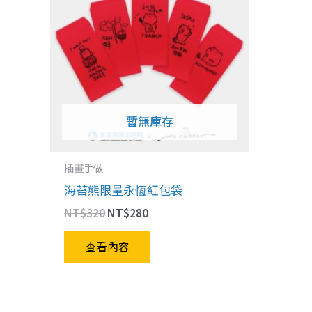
NT$320。
NT$280。
暫無庫存
插畫手做
海苔熊限量永恆紅包袋
NT$
320
NT$
280
查看內容