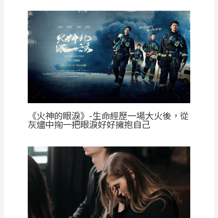
《火神的眼淚》-生命經歷一場大火後，從
灰燼中掬一把眼淚好好擁抱自己