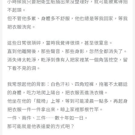
小時候我只要把衛生紙抽出來沒整理好，就可能被罵得抬
不起頭。
但不管他多累、身體多不舒服，他也總是等我回家，等我
把衣服洗完。
這些日常很瑣碎，當時我覺得很煩，甚至很窒息。
直到他離開後，那些聲音、那些身影，忽然全都消失了。
消失得太乾淨，乾淨到像有人把家裡某一個角落挖空，留
下看不見的洞。
我常想起他的背影：白色汗衫、四角短褲，拖著不太聽話
的身體，吃力地爬上陽台，把衣服丟進洗衣機。
他坐在他的「龍椅」上等，等到可能凌晨一點多，再起身
把衣服一件一件拿出來，晾上家裡那根竹竿。
一件、兩件、三件……數十年如一日。
那可能就是他表達愛的方式吧？