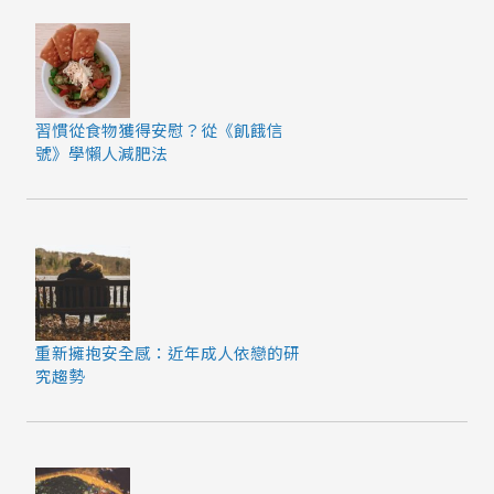
習慣從食物獲得安慰？從《飢餓信
號》學懶人減肥法
重新擁抱安全感：近年成人依戀的研
究趨勢