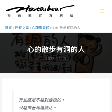
跳
至
主
要
首頁
»
所有文章
»
心理圖書館
»
心的散步有洞的人
內
容
心的散步有洞的人
2025-12-17
有些痛是不能對誰說的，
只能帶著洞繼續活。